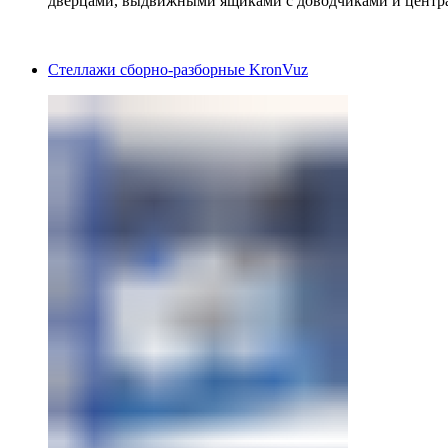
дверцами, выдвижными ящиками с доводчиками и центр
Стеллажи сборно-разборные KronVuz