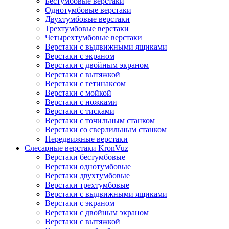
Бестумбовые верстаки
Однотумбовые верстаки
Двухтумбовые верстаки
Трехтумбовые верстаки
Четырехтумбовые верстаки
Верстаки с выдвижными ящиками
Верстаки с экраном
Верстаки с двойным экраном
Верстаки с вытяжкой
Верстаки с гетинаксом
Верстаки с мойкой
Верстаки с ножками
Верстаки с тисками
Верстаки с точильным станком
Верстаки со сверлильным станком
Передвижные верстаки
Слесарные верстаки KronVuz
Верстаки бестумбовые
Верстаки однотумбовые
Верстаки двухтумбовые
Верстаки трехтумбовые
Верстаки с выдвижными ящиками
Верстаки с экраном
Верстаки с двойным экраном
Верстаки с вытяжкой