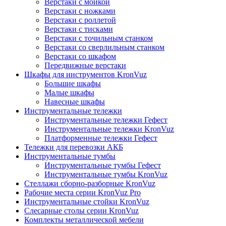
Верстаки с мойкой
Верстаки с ножками
Верстаки с роллетой
Верстаки с тисками
Верстаки с точильным станком
Верстаки со сверлильным станком
Верстаки со шкафом
Передвижные верстаки
Шкафы для инструментов KronVuz
Большие шкафы
Малые шкафы
Навесные шкафы
Инструментальные тележки
Инструментальные тележки Гефест
Инструментальные тележки KronVuz
Платформенные тележки Гефест
Тележки для перевозки АКБ
Инструментальные тумбы
Инструментальные тумбы Гефест
Инструментальные тумбы KronVuz
Стеллажи сборно-разборные KronVuz
Рабочие места серии KronVuz Pro
Инструментальные стойки KronVuz
Слесарные столы серии KronVuz
Комплекты металлической мебели