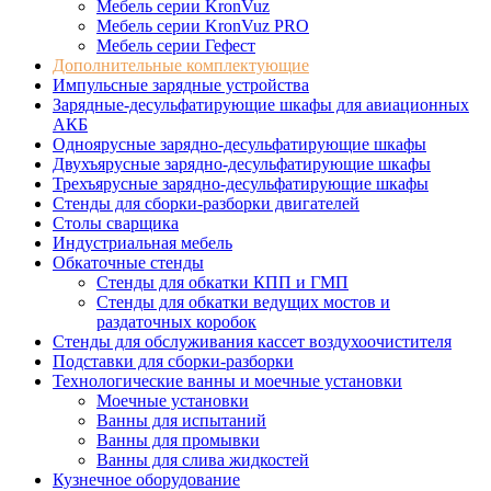
Мебель серии KronVuz
Мебель серии KronVuz PRO
Мебель серии Гефест
Дополнительные комплектующие
Импульсные зарядные устройства
Зарядные-десульфатирующие шкафы для авиационных
АКБ
Одноярусные зарядно-десульфатирующие шкафы
Двухъярусные зарядно-десульфатирующие шкафы
Трехъярусные зарядно-десульфатирующие шкафы
Стенды для сборки-разборки двигателей
Столы сварщика
Индустриальная мебель
Обкаточные стенды
Стенды для обкатки КПП и ГМП
Стенды для обкатки ведущих мостов и
раздаточных коробок
Стенды для обслуживания кассет воздухоочистителя
Подставки для сборки-разборки
Технологические ванны и моечные установки
Моечные установки
Ванны для испытаний
Ванны для промывки
Ванны для слива жидкостей
Кузнечное оборудование