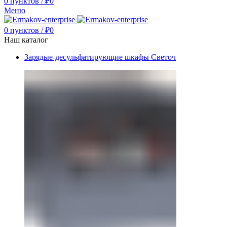
0
пунктов
/
₽
0
Меню
0
пунктов
/
₽
0
Наш каталог
Зарядые-десульфатирующие шкафы Светоч