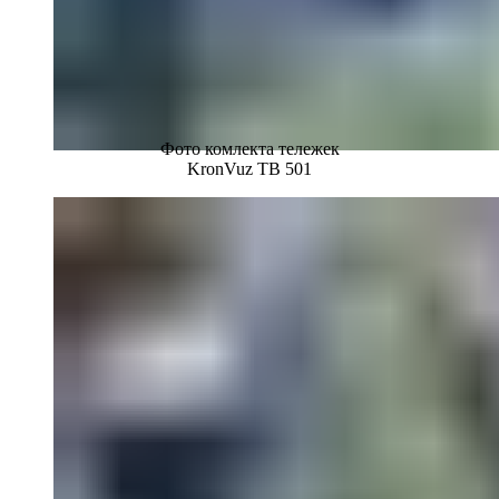
Фото комлекта тележек
KronVuz TB 501