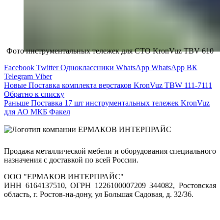
Фото инструментальных тележек для СТО KronVuz TBV 610
Facebook
Twitter
Одноклассники
WhatsApp
WhatsApp
ВК
Telegram
Viber
Новые
Поставка комплекта верстаков KronVuz TBW 111-7111
Обратно к списку
Раньше
Поставка 17 шт инструментальных тележек KronVuz
для АО МКБ Факел
Продажа металлической мебели и оборудования специального
назначения с доставкой по всей России.
ООО "ЕРМАКОВ ИНТЕРПРАЙС"
ИНН 6164137510, ОГРН 1226100007209 344082, Ростовская
область, г. Ростов-на-дону, ул Большая Садовая, д. 32/36.