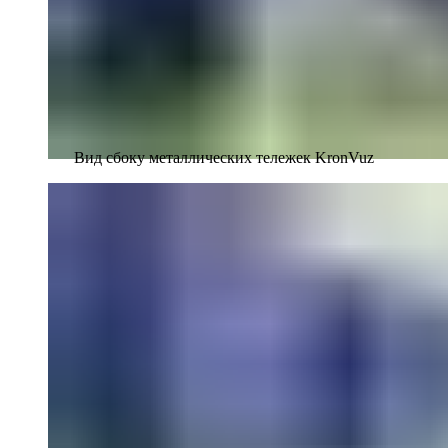
Вид сбоку металлических тележек KronVuz