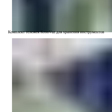
Комплект тележек KronVuz для хранения инструментов