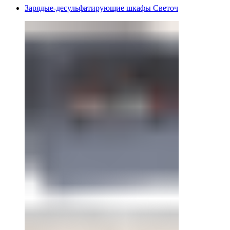
Зарядые-десульфатирующие шкафы Светоч