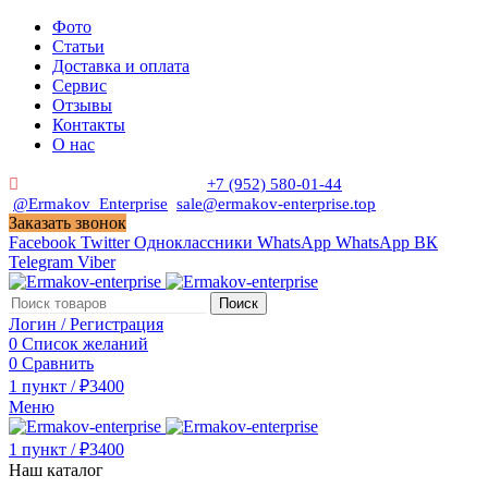
Фото
Статьи
Доставка и оплата
Сервис
Отзывы
Контакты
О нас
Пн. - Сб. с 9:00 до 19:00
+7 (952) 580-01-44
@Ermakov_Enterprise
sale@ermakov-enterprise.top
Заказать звонок
Facebook
Twitter
Одноклассники
WhatsApp
WhatsApp
ВК
Telegram
Viber
Поиск
Логин / Регистрация
0
Список желаний
0
Сравнить
1
пункт
/
₽
3400
Меню
1
пункт
/
₽
3400
Наш каталог