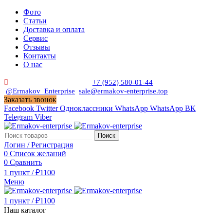
Фото
Статьи
Доставка и оплата
Сервис
Отзывы
Контакты
О нас
Пн. - Сб. с 9:00 до 19:00
+7 (952) 580-01-44
@Ermakov_Enterprise
sale@ermakov-enterprise.top
Заказать звонок
Facebook
Twitter
Одноклассники
WhatsApp
WhatsApp
ВК
Telegram
Viber
Поиск
Логин / Регистрация
0
Список желаний
0
Сравнить
1
пункт
/
₽
1100
Меню
1
пункт
/
₽
1100
Наш каталог