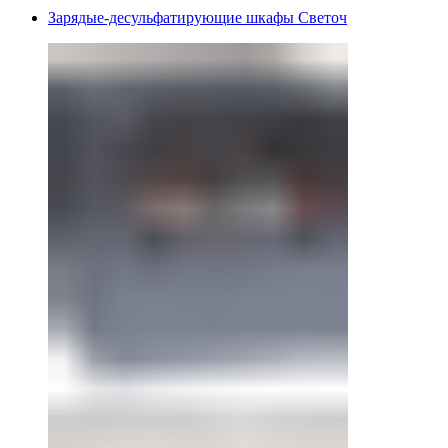
Зарядые-десульфатирующие шкафы Светоч