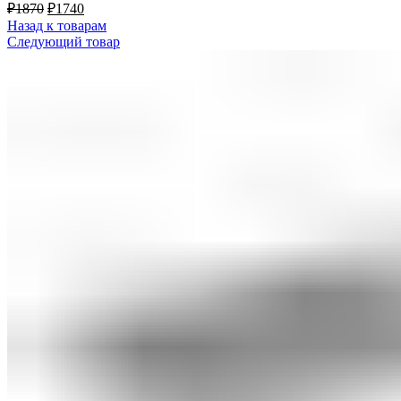
₽
1870
₽
1740
Назад к товарам
Следующий товар