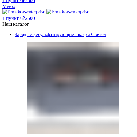
1
пункт
/
₽
2500
Меню
1
пункт
/
₽
2500
Наш каталог
Зарядые-десульфатирующие шкафы Светоч