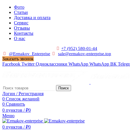
Фото
Статьи
Доставка и оплата
Сервис
Отзывы
Контакты
О нас
Пн. - Сб. с 9:00 до 19:00
+7 (952) 580-01-44
@Ermakov_Enterprise
sale@ermakov-enterprise.top
Заказать звонок
Facebook
Twitter
Одноклассники
WhatsApp
WhatsApp
ВК
Teleg
Поиск
Логин / Регистрация
0
Список желаний
0
Сравнить
0
пунктов
/
₽
0
Меню
0
пунктов
/
₽
0