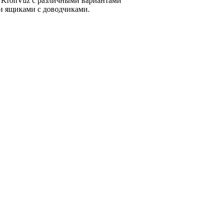
 KronVuz с различными вариантами
 ящиками с доводчиками.