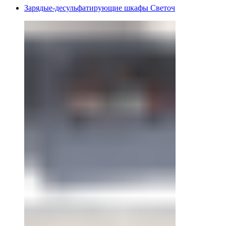
Зарядые-десульфатирующие шкафы Светоч