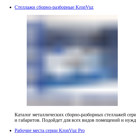
Стеллажи сборно-разборные KronVuz
Каталог металлических сборно-разборных стеллажей сер
и габаритов. Подойдет для всех видов помещений и нужд
Рабочие места серии KronVuz Pro