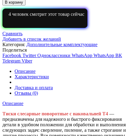
Тиски
В корзину
слесарные
поворотные
4
человек смотрит этот товар сейчас
с
наковальней
Т4
(200
Сравнить
мм)
Добавить в список желаний
Категория:
Дополнительные комплектующие
Поделиться
Facebook
Twitter
Одноклассники
WhatsApp
WhatsApp
ВК
Telegram
Viber
Описание
Характеристики
Доставка и оплата
Отзывы (0)
Описание
Тиски слесарные поворотные с наковальней Т4
—
предназначены для надежного и быстрого фиксирования
детали в удобном положении для обработки и выполнения
следующих задач: сверление, пиление, а также строгание и
другие процессы. Все поверхности качественно окрашены,