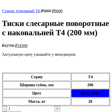
Станок точильный Т6
₽
9000
₽
6000
Тиски слесарные поворотные
с наковальней Т4 (200 мм)
₽
22790
₽
18390
Актуальную цену узнавайте у менеджеров
Основные характеристики:
Серия
Т4
Ширина губок, мм
200
Цвет
RAL 5005
Масса, кг
28
Количество