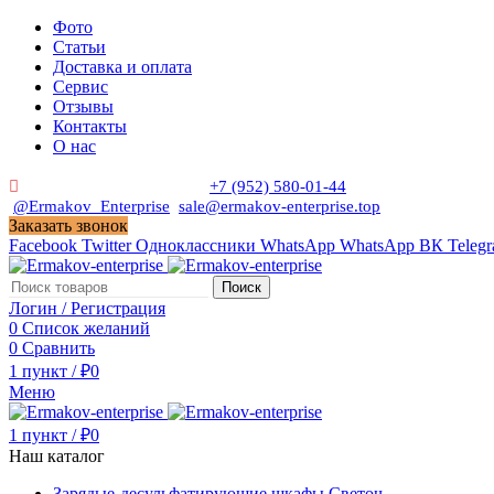
Фото
Статьи
Доставка и оплата
Сервис
Отзывы
Контакты
О нас
Пн. - Сб. с 9:00 до 19:00
+7 (952) 580-01-44
@Ermakov_Enterprise
sale@ermakov-enterprise.top
Заказать звонок
Facebook
Twitter
Одноклассники
WhatsApp
WhatsApp
ВК
Teleg
Поиск
Логин / Регистрация
0
Список желаний
0
Сравнить
1
пункт
/
₽
0
Меню
1
пункт
/
₽
0
Наш каталог
Зарядые-десульфатирующие шкафы Светоч