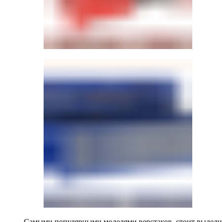
Самыми популярными моделями верстаков, стоит выделит