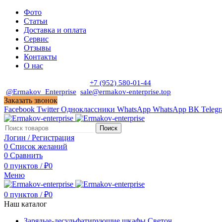
Фото
Статьи
Доставка и оплата
Сервис
Отзывы
Контакты
О нас
Пн. - Сб. с 9:00 до 19:00
+7 (952) 580-01-44
@Ermakov_Enterprise
sale@ermakov-enterprise.top
Заказать звонок
Facebook
Twitter
Одноклассники
WhatsApp
WhatsApp
ВК
Teleg
Поиск
Логин / Регистрация
0
Список желаний
0
Сравнить
0
пунктов
/
₽
0
Меню
0
пунктов
/
₽
0
Наш каталог
Зарядые-десульфатирующие шкафы Светоч