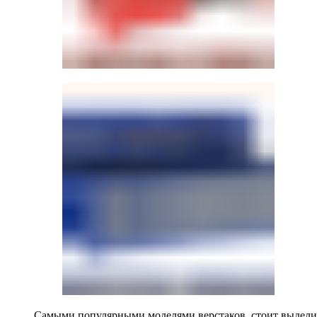
Самыми популярными моделями верстаков, стоит выделит