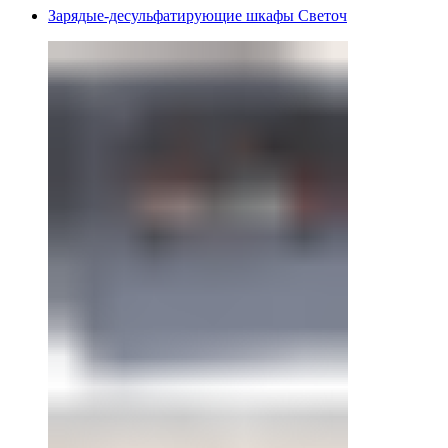
Зарядые-десульфатирующие шкафы Светоч