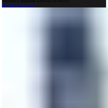
экраном и дверцами KronVuz TB 401-S2
Предыдущий товар