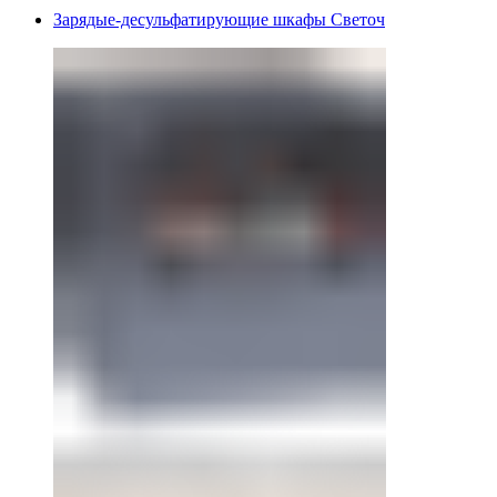
Зарядые-десульфатирующие шкафы Светоч