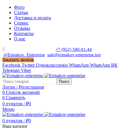
Фото
Статьи
Доставка и оплата
Сервис
Отзывы
Контакты
О нас
Пн. - Сб. с 9:00 до 19:00
+7 (952) 580-01-44
@Ermakov_Enterprise
sale@ermakov-enterprise.top
Заказать звонок
Facebook
Twitter
Одноклассники
WhatsApp
WhatsApp
ВК
Telegram
Viber
Поиск
Логин / Регистрация
0
Список желаний
0
Сравнить
0
пунктов
/
₽
0
Меню
0
пунктов
/
₽
0
Наш каталог