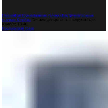
Увеличить
Главная
Инструментальные тележки
Инструментальные
тележки KronVuz
Тележка для хранения инструментария
KronVuz TB 401
Предыдущий товар