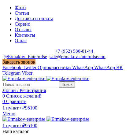
Фото
Статьи
Доставка и оплата
Сервис
Отзывы
Контакты
О нас
Пн. - Сб. с 9:00 до 19:00
+7 (952) 580-01-44
@Ermakov_Enterprise
sale@ermakov-enterprise.top
Заказать звонок
Facebook
Twitter
Одноклассники
WhatsApp
WhatsApp
ВК
Telegram
Viber
Поиск
Логин / Регистрация
0
Список желаний
0
Сравнить
1
пункт
/
₽
95100
Меню
1
пункт
/
₽
95100
Наш каталог