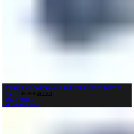
Тележка инструментальная с ящиками и отсеком KronVuz
TBV 811
₽
67800
₽
61500
Назад к товарам
Следующий товар