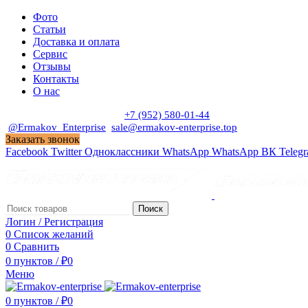
Фото
Статьи
Доставка и оплата
Сервис
Отзывы
Контакты
О нас
Пн. - Сб. с 9:00 до 19:00
+7 (952) 580-01-44
@Ermakov_Enterprise
sale@ermakov-enterprise.top
Заказать звонок
Facebook
Twitter
Одноклассники
WhatsApp
WhatsApp
ВК
Teleg
Поиск
Логин / Регистрация
0
Список желаний
0
Сравнить
0
пунктов
/
₽
0
Меню
0
пунктов
/
₽
0