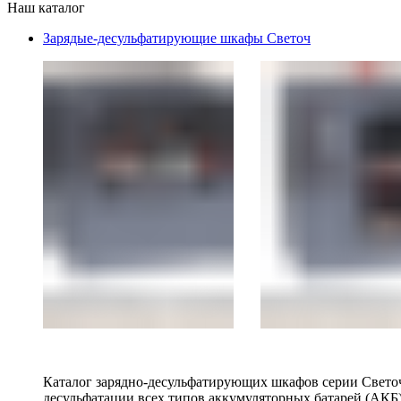
Наш каталог
Зарядые-десульфатирующие шкафы Светоч
Каталог зарядно-десульфатирующих шкафов серии Светоч 
десульфатации всех типов аккумуляторных батарей (АКБ)