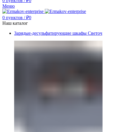
0
пунктов
/
₽
0
Меню
0
пунктов
/
₽
0
Наш каталог
Зарядые-десульфатирующие шкафы Светоч