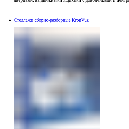
дверцами, выдвижными ящиками с доводчиками и центр
Стеллажи сборно-разборные KronVuz