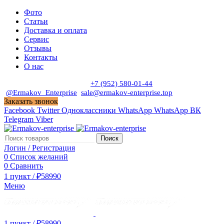
Фото
Статьи
Доставка и оплата
Сервис
Отзывы
Контакты
О нас
Пн. - Сб. с 9:00 до 19:00
+7 (952) 580-01-44
@Ermakov_Enterprise
sale@ermakov-enterprise.top
Заказать звонок
Facebook
Twitter
Одноклассники
WhatsApp
WhatsApp
ВК
Telegram
Viber
Поиск
Логин / Регистрация
0
Список желаний
0
Сравнить
1
пункт
/
₽
58990
Меню
1
пункт
/
₽
58990