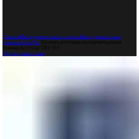
Увеличить
Главная
Инструментальные тележки
Инструментальные
тележки KronVuz
Производственная инструментальная
тележка KronVuz TBV 310
Предыдущий товар