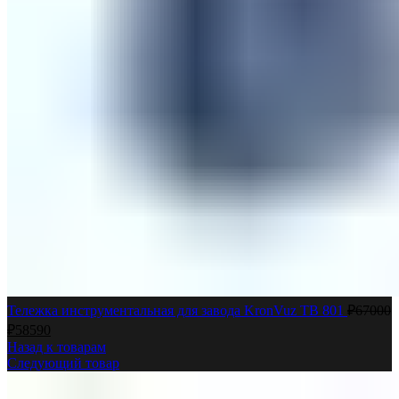
Тележка инструментальная для завода KronVuz TB 801
₽
67000
₽
58590
Назад к товарам
Следующий товар