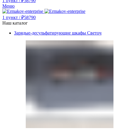
1
пункт
/
₽
58790
Меню
1
пункт
/
₽
58790
Наш каталог
Зарядые-десульфатирующие шкафы Светоч