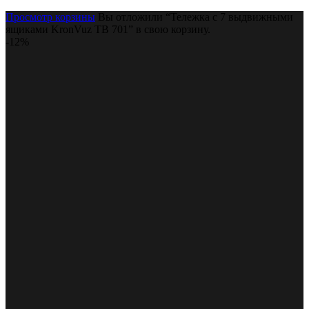
Просмотр корзины
Вы отложили “Тележка с 7 выдвижными
ящиками KronVuz TB 701” в свою корзину.
-12%