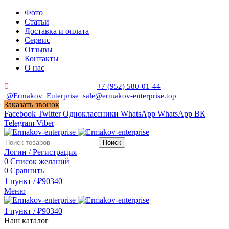
Фото
Статьи
Доставка и оплата
Сервис
Отзывы
Контакты
О нас
Пн. - Сб. с 9:00 до 19:00
+7 (952) 580-01-44
@Ermakov_Enterprise
sale@ermakov-enterprise.top
Заказать звонок
Facebook
Twitter
Одноклассники
WhatsApp
WhatsApp
ВК
Telegram
Viber
Поиск
Логин / Регистрация
0
Список желаний
0
Сравнить
1
пункт
/
₽
90340
Меню
1
пункт
/
₽
90340
Наш каталог