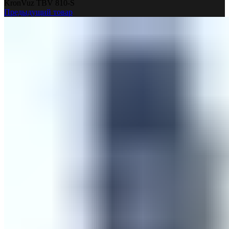
KronVuz TBV 810-S
Предыдущий товар