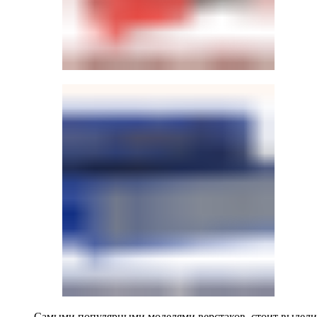
Самыми популярными моделями верстаков, стоит выделит