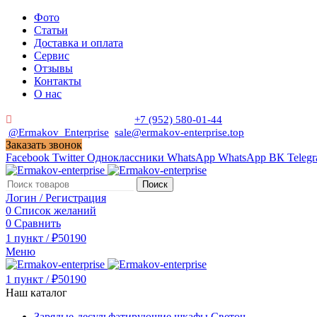
Фото
Статьи
Доставка и оплата
Сервис
Отзывы
Контакты
О нас
Пн. - Сб. с 9:00 до 19:00
+7 (952) 580-01-44
@Ermakov_Enterprise
sale@ermakov-enterprise.top
Заказать звонок
Facebook
Twitter
Одноклассники
WhatsApp
WhatsApp
ВК
Teleg
Поиск
Логин / Регистрация
0
Список желаний
0
Сравнить
1
пункт
/
₽
50190
Меню
1
пункт
/
₽
50190
Наш каталог
Зарядые-десульфатирующие шкафы Светоч