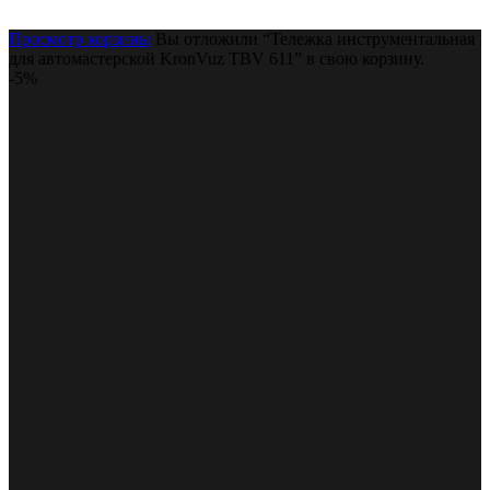
Просмотр корзины
Вы отложили “Тележка инструментальная
для автомастерской KronVuz TBV 611” в свою корзину.
-5%