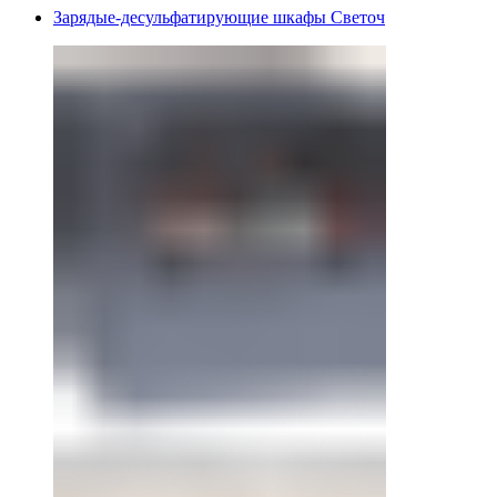
Зарядые-десульфатирующие шкафы Светоч