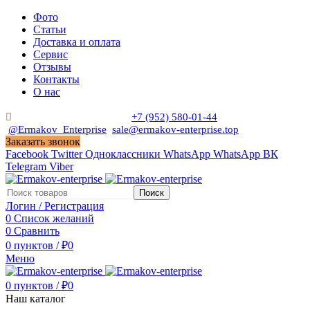
Фото
Статьи
Доставка и оплата
Сервис
Отзывы
Контакты
О нас
Пн. - Сб. с 9:00 до 19:00
+7 (952) 580-01-44
@Ermakov_Enterprise
sale@ermakov-enterprise.top
Заказать звонок
Facebook
Twitter
Одноклассники
WhatsApp
WhatsApp
ВК
Telegram
Viber
Поиск
Логин / Регистрация
0
Список желаний
0
Сравнить
0
пунктов
/
₽
0
Меню
0
пунктов
/
₽
0
Наш каталог