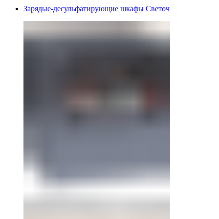
Зарядые-десульфатирующие шкафы Светоч