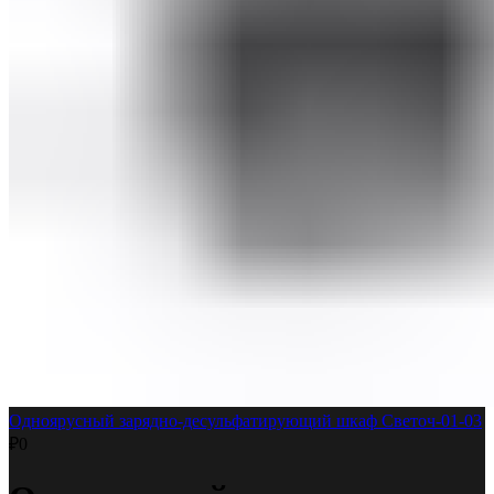
Одноярусный зарядно-десульфатирующий шкаф Светоч-01-03
₽
0