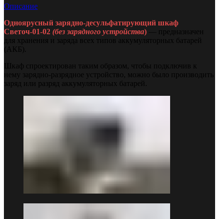
Описание
Одноярусный зарядно-десульфатирующий шкаф
Светоч-01-02
(без зарядного устройства
)
— предназначен
для хранения и заряда всех типов аккумуляторных батарей
(АКБ).
Шкаф спроектирован таким образом, чтобы подключив к
нему зарядно-разрядное устройство, можно было производить
заряд или разряд аккумуляторных батарей.