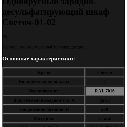
Одноярусный зарядно-
десульфатирующий шкаф
Светоч-01-02
₽
0
Актуальную цену узнавайте у менеджеров
Основные характеристики:
Бренд
Светоч
Количество каналов, шт
2
Основной цвет
RAL 7016
Допустимый выходной ток, А
до 50
Напряжение питания, В
230
Материал
Сталь