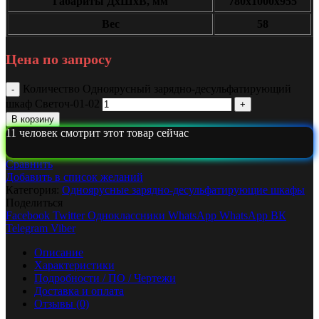
Габариты ДxШxВ, мм
780x1000x955
Вес
58
Цена по запросу
Количество Одноярусный зарядно-десульфатирующий
шкаф Светоч-01-02
В корзину
11
человек смотрит этот товар сейчас
Сравнить
Добавить в список желаний
Категория:
Одноярусные зарядно-десульфатирующие шкафы
Поделиться
Facebook
Twitter
Одноклассники
WhatsApp
WhatsApp
ВК
Telegram
Viber
Описание
Характеристики
Подробности / ПО / Чертежи
Доставка и оплата
Отзывы (0)