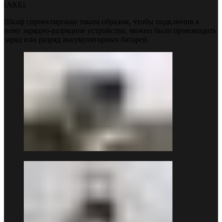
(АКБ).
Шкаф спроектирован таким образом, чтобы подключив к
нему зарядно-разрядное устройство, можно было производить
заряд или разряд аккумуляторных батарей.