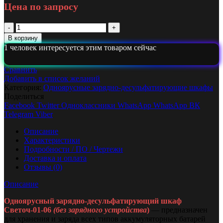
Цена по запросу
Количество
Одноярусный
В корзину
зарядно-
1 человек интересуется этим товаром сейчас
десульфатирующий
шкаф
Сравнить
Светоч-01-
Добавить в список желаний
06
Категория:
Одноярусные зарядно-десульфатирующие шкафы
Поделиться
Facebook
Twitter
Одноклассники
WhatsApp
WhatsApp
ВК
Telegram
Viber
Описание
Характеристики
Подробности / ПО / Чертежи
Доставка и оплата
Отзывы (0)
Описание
Одноярусный зарядно-десульфатирующий шкаф
Светоч-01-06
(без зарядного устройства
)
— предназначен
для хранения и заряда всех типов аккумуляторных батарей