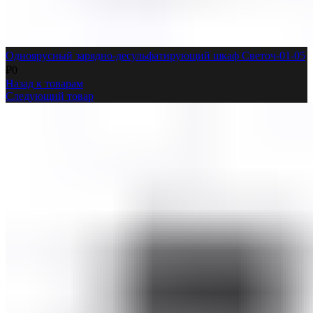
Одноярусный зарядно-десульфатирующий шкаф Светоч-01-05
₽
0
Назад к товарам
Следующий товар