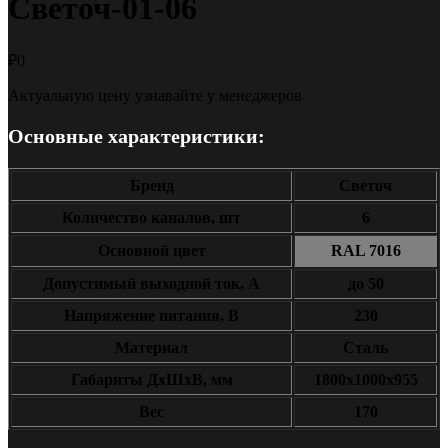
Светоч-01-06
₽
0
Актуальную цену узнавайте у менеджеров
Основные характеристики:
Бренд
Светоч
Количество каналов, шт
6
Основной цвет
RAL 7016
Допустимый выходной ток, А
до 50
Напряжение питания, В
230
Материал
Сталь
Габариты ДxШxВ, мм
1800x1000x955
Вес
170