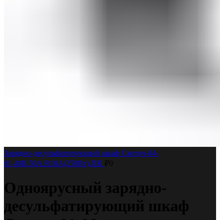
Зарядно-десульфатирующий шкаф Светоч-04-
01.40B.50A.R18A(250Вт).ПК
₽
0
Одноярусный зарядно-
десульфатирующий шкаф