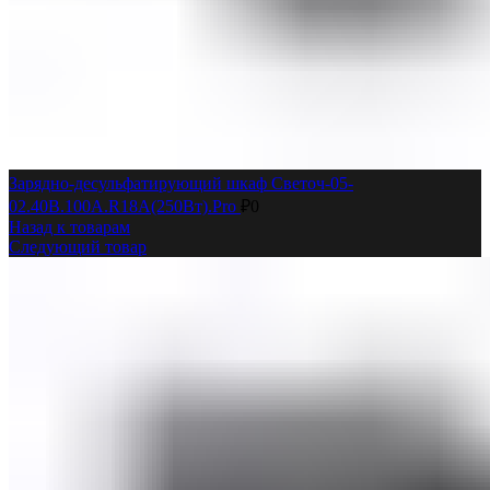
Зарядно-десульфатирующий шкаф Светоч-05-
02.40B.100A.R18A(250Вт).Pro
₽
0
Назад к товарам
Следующий товар