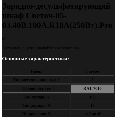
Зарядно-десульфатирующий
шкаф Светоч-05-
03.40B.100A.R18A(250Вт).Pro
₽
0
Актуальную цену узнавайте у менеджеров
Основные характеристики:
Бренд
Светоч
Количество каналов, шт
3
Основной цвет
RAL 7016
Ток заряда, А
100
Ток разряда, А
18
Напряжение, В
от 2 до 40