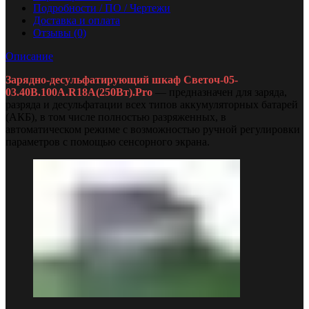
Подробности / ПО / Чертежи
Доставка и оплата
Отзывы (0)
Описание
Зарядно-десульфатирующий шкаф Светоч-05-
03.40B.100A.R18A(250Вт).Pro
— предназначен для заряда,
разряда и десульфатации всех типов аккумуляторных батарей
(АКБ), в том числе полностью разряженных, в
автоматическом режиме с возможностью ручной регулировки
параметров с помощью сенсорного экрана.