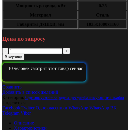
Мощность разряда, кВт
0.25
Материал
Сталь
Габариты ДxШxВ, мм
1035x1000x1160
Цена по запросу
Количество
Зарядно-
В корзину
десульфатирующий
шкаф
10
человек смотрит этот товар сейчас
Светоч-05-
03.40B.100A.R18A(250Вт).Pro
Сравнить
Добавить в список желаний
Категория:
Одноярусные зарядно-десульфатирующие шкафы
Поделиться
Facebook
Twitter
Одноклассники
WhatsApp
WhatsApp
ВК
Telegram
Viber
Описание
Характеристики