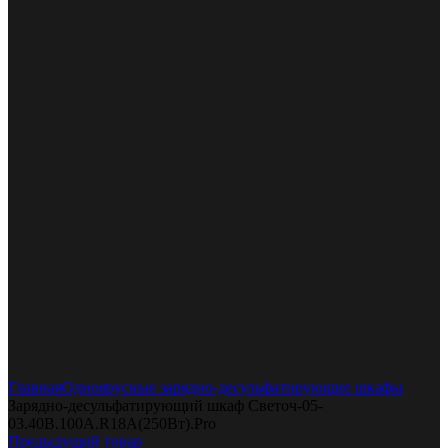
Увеличить
Главная
Одноярусные зарядно-десульфатирующие шкафы
Зарядно-десульфатирующий шкаф Светоч-05-
03.40B.100A.R18A(250Вт).Pro
Предыдущий товар