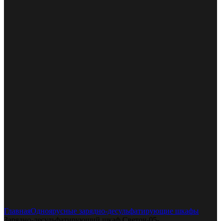
Увеличить
Главная
Одноярусные зарядно-десульфатирующие шкафы
Зарядно-десульфатирующий шкаф Светоч-05-