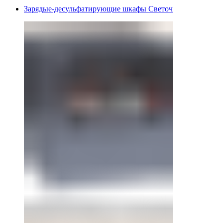
Зарядые-десульфатирующие шкафы Светоч