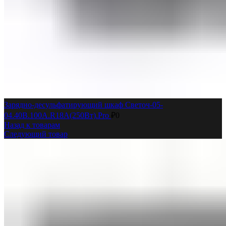
Зарядно-десульфатирующий шкаф Светоч-05-
04.40B.100A.R18A(250Вт).Pro
₽
0
Назад к товарам
Следующий товар