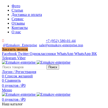
Фото
Статьи
Доставка и оплата
Сервис
Отзывы
Контакты
О нас
Пн. - Сб. с 9:00 до 19:00
+7 (952) 580-01-44
@Ermakov_Enterprise
sale@ermakov-enterprise.top
Заказать звонок
Facebook
Twitter
Одноклассники
WhatsApp
WhatsApp
ВК
Telegram
Viber
Поиск
Логин / Регистрация
0
Список желаний
0
Сравнить
0
пунктов
/
₽
0
Меню
0
пунктов
/
₽
0
Наш каталог