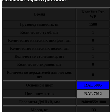
KronVuz Pro
Бренд
WP
Грузоподъемность, кг
1500
Количество тумб, шт
1
Количество навесных шкафов, шт
0
Количество навесных полок, шт
1
Количество столешниц, шт
1
Количество экранов, шт
0
Количество держателей для лотков,
0
шт
Основной цвет
RAL 5005
Цвет элементов
RAL 7012
Габариты ДxШxВ, мм
1940х855х1800
Масса, кг
133