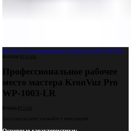
Рабочий стол радиомонтажника KronVuz Pro WP-1100T-SLV
₽
115990
₽
110300
Профессиональное рабочее
место мастера KronVuz Pro
WP-1003-LR
₽
79800
₽
72100
Актуальную цену узнавайте у менеджеров
Основные характеристики: