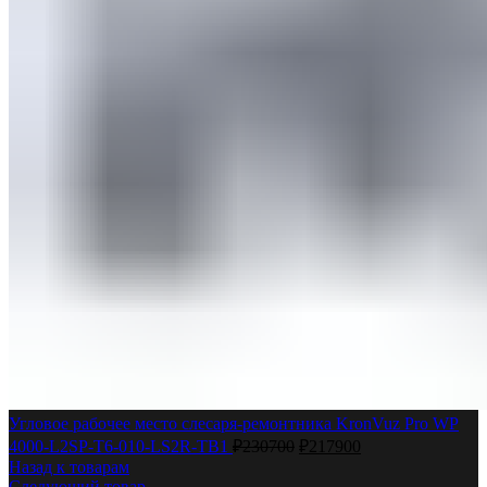
Угловое рабочее место слесаря-ремонтника KronVuz Pro WP
4000-L2SP-T6-010-LS2R-TB1
₽
230700
₽
217900
Назад к товарам
Следующий товар