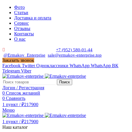
Фото
Статьи
Доставка и оплата
Сервис
Отзывы
Контакты
О нас
Пн. - Сб. с 9:00 до 19:00
+7 (952) 580-01-44
@Ermakov_Enterprise
sale@ermakov-enterprise.top
Заказать звонок
Facebook
Twitter
Одноклассники
WhatsApp
WhatsApp
ВК
Telegram
Viber
Поиск
Логин / Регистрация
0
Список желаний
0
Сравнить
1
пункт
/
₽
217900
Меню
1
пункт
/
₽
217900
Наш каталог