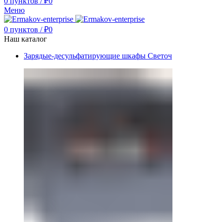
0
пунктов
/
₽
0
Меню
0
пунктов
/
₽
0
Наш каталог
Зарядые-десульфатирующие шкафы Светоч