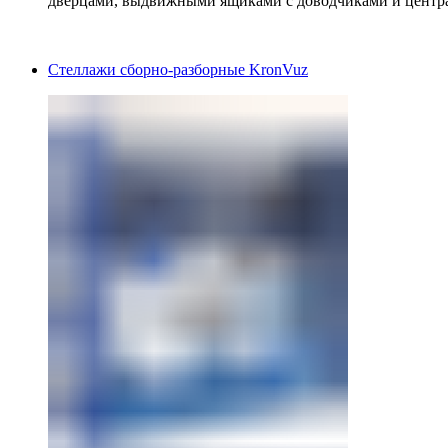
дверцами, выдвижными ящиками с доводчиками и центр
Стеллажи сборно-разборные KronVuz