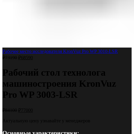
Рабочее место исследователя KronVuz Pro WP 3010-LSR
₽
73190
₽
68590
Рабочий стол технолога
машиностроения KronVuz
Pro WP 3003-LSR
₽
84100
₽
77000
Актуальную цену узнавайте у менеджеров
Основные характеристики: