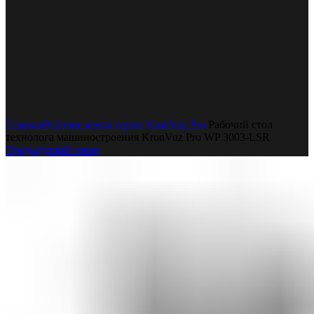
Увеличить
Главная
Рабочие места серии KronVuz Pro
Рабочий стол
технолога машиностроения KronVuz Pro WP 3003-LSR
Предыдущий товар