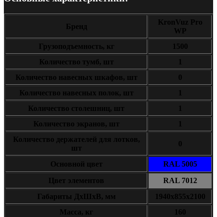
KronVuz Pro
Бренд
WP
Грузоподъемность, кг
1500
Количество тумб, шт
1
Количество навесных шкафов, шт
0
Количество навесных полок, шт
1
Количество столешниц, шт
1
Количество экранов, шт
1
Количество держателей для лотков,
0
шт
Основной цвет
RAL 5005
Цвет элементов
RAL 7012
Габариты ДxШxВ, мм
1940х855х2100
Масса, кг
160