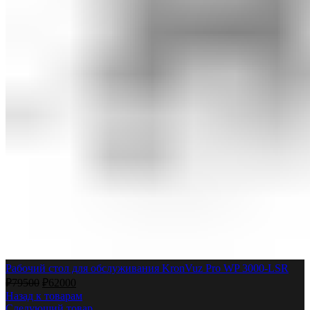
Рабочий стол для обслуживания KronVuz Pro WP 3000-LSR
₽
79500
₽
62000
Назад к товарам
Следующий товар