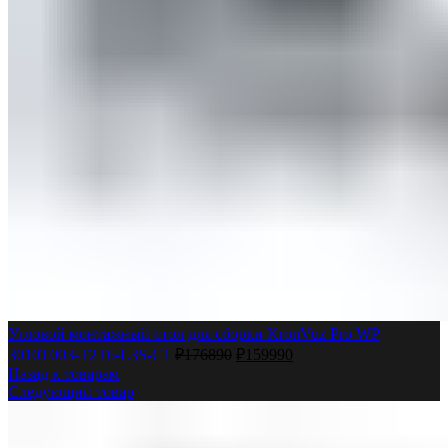
Угловой монтажный стол для сборки KronVuz Pro WP
3010T003-T2T6-L3S-C1
₽
176890
₽
159990
Назад к товарам
Следующий товар