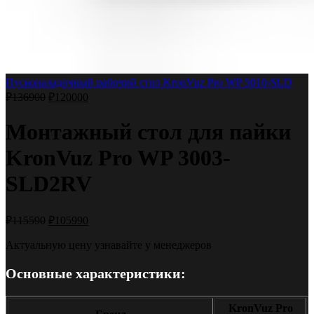
Пусконаладочный рабочий стол KronVuz Pro WP 5010-SLD
₽
136900
₽
120000
Монтажный стол для пайки
KronVuz Pro WP 3003-
SLD2RV
₽
115590
₽
105990
Актуальную цену узнавайте у менеджеров
Основные характеристики:
KronVuz Pro