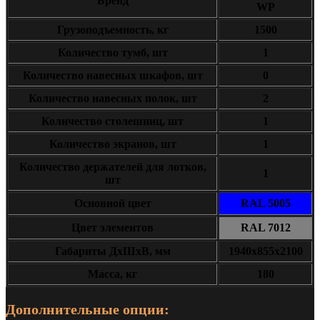
Бренд
WP
Грузоподъемность, кг
1500
Количество тумб, шт
1
Количество навесных шкафов, шт
0
Количество навесных полок, шт
2
Количество столешниц, шт
1
Количество экранов, шт
1
Количество держателей для лотков,
1
шт
Основной цвет
RAL 5005
Цвет элементов
RAL 7012
Габариты ДxШxВ, мм
1940х855х2100
Масса, кг
180
Дополнительные опции: