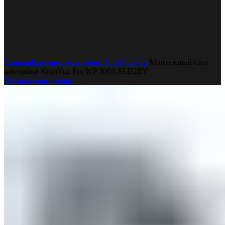
Увеличить
Главная
Рабочие места серии KronVuz Pro
Монтажный стол
для пайки KronVuz Pro WP 3003-SLD2RV
Предыдущий товар