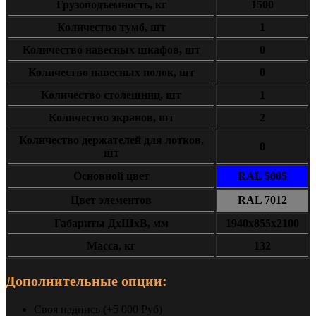
Грузоподъемность, кг
1500
Количество тумб, шт
1
Количество навесных шкафов, шт
0
Количество навесных полок, шт
0
Количество столешниц, шт
1
Количество экранов, шт
2
Количество держателей для лотков,
0
шт
Основной цвет
RAL 5005
Цвет элементов
RAL 7012
Габариты ДxШxВ, мм
1940х855х2100
Масса, кг
132
Дополнительные опции:
Своя надпись (+5 000 Руб)