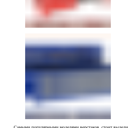
Самыми популярными моделями верстаков, стоит выделит