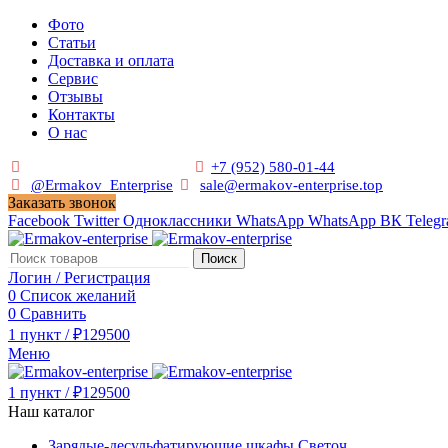
Фото
Статьи
Доставка и оплата
Сервис
Отзывы
Контакты
О нас
Пн. - Сб. с 9:00 до 19:00
+7 (952) 580-01-44
@Ermakov_Enterprise
sale@ermakov-enterprise.top
Заказать звонок
Facebook
Twitter
Одноклассники
WhatsApp
WhatsApp
ВК
Teleg
Поиск
Логин / Регистрация
0
Список желаний
0
Сравнить
1
пункт
/
₽
129500
Меню
1
пункт
/
₽
129500
Наш каталог
Зарядые-десульфатирующие шкафы Светоч