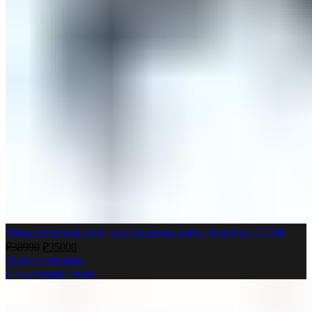
Металлический стол для слесарных работ KronVuz LT-100
₽
38990
₽
35000
Назад к товарам
Следующий товар