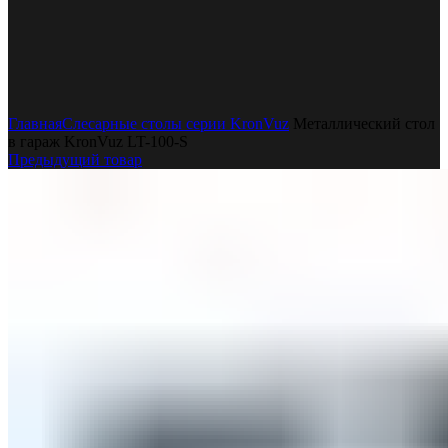
Увеличить
Главная
Слесарные столы серии KronVuz
Металлический стол
в гараж KronVuz LT-100-S
Предыдущий товар