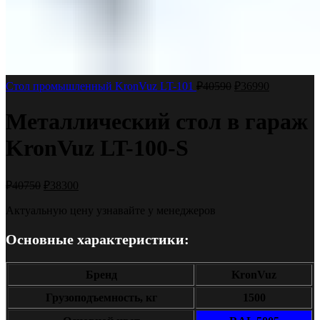
Стол промышленный KronVuz LT-101
₽
40590
₽
36990
Металлический стол в гараж
KronVuz LT-100-S
₽
40750
₽
38300
Актуальную цену узнавайте у менеджеров
Основные характеристики:
Бренд
KronVuz
Грузоподъемность, кг
1500