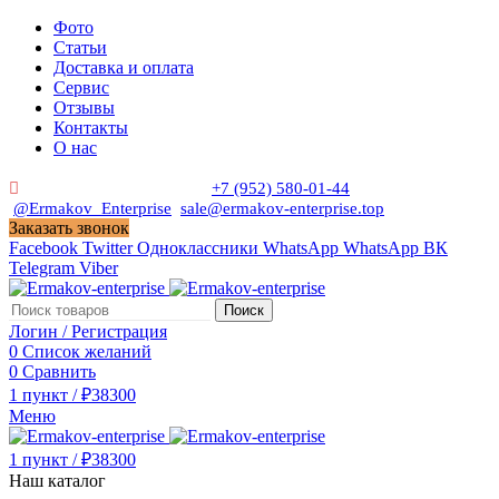
Фото
Статьи
Доставка и оплата
Сервис
Отзывы
Контакты
О нас
Пн. - Сб. с 9:00 до 19:00
+7 (952) 580-01-44
@Ermakov_Enterprise
sale@ermakov-enterprise.top
Заказать звонок
Facebook
Twitter
Одноклассники
WhatsApp
WhatsApp
ВК
Telegram
Viber
Поиск
Логин / Регистрация
0
Список желаний
0
Сравнить
1
пункт
/
₽
38300
Меню
1
пункт
/
₽
38300
Наш каталог