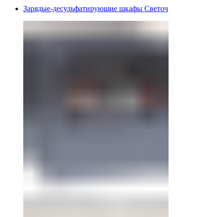
Зарядые-десульфатирующие шкафы Светоч