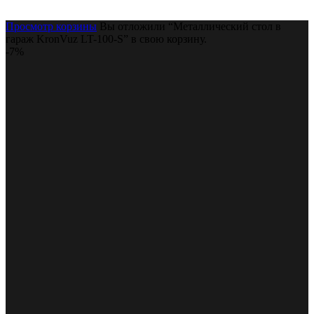
Просмотр корзины
Вы отложили “Металлический стол в
гараж KronVuz LT-100-S” в свою корзину.
-7%