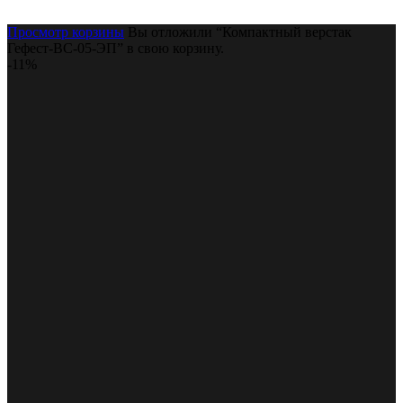
Просмотр корзины
Вы отложили “Компактный верстак
Гефест-ВС-05-ЭП” в свою корзину.
-11%