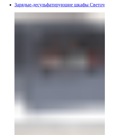
Зарядые-десульфатирующие шкафы Светоч