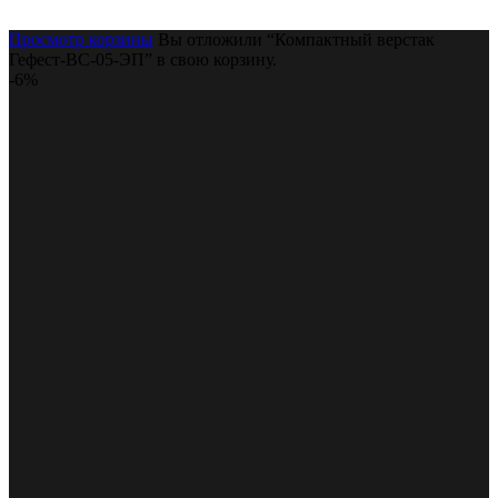
Просмотр корзины
Вы отложили “Компактный верстак
Гефест-ВС-05-ЭП” в свою корзину.
-6%