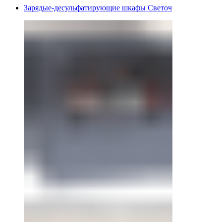
Зарядые-десульфатирующие шкафы Светоч