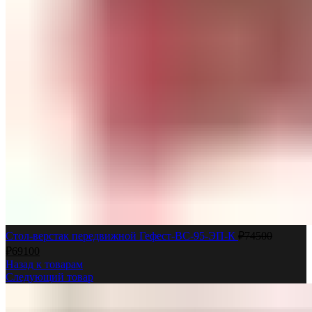
Стол-верстак передвижной Гефест-ВС-95-ЭП-К
₽
74500
₽
69100
Назад к товарам
Следующий товар