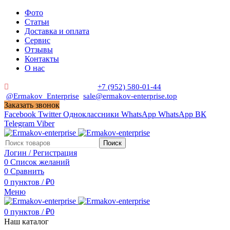
Фото
Статьи
Доставка и оплата
Сервис
Отзывы
Контакты
О нас
Пн. - Сб. с 9:00 до 19:00
+7 (952) 580-01-44
@Ermakov_Enterprise
sale@ermakov-enterprise.top
Заказать звонок
Facebook
Twitter
Одноклассники
WhatsApp
WhatsApp
ВК
Telegram
Viber
Поиск
Логин / Регистрация
0
Список желаний
0
Сравнить
0
пунктов
/
₽
0
Меню
0
пунктов
/
₽
0
Наш каталог