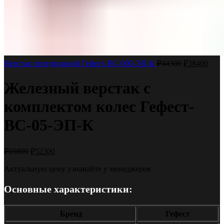
Верстак передвижной Гефест-ВС-000-ЭП-К
₽
44300
₽
38400
Железный верстак с
комплектом колес Гефест-
ВС-05-ЭП-К
₽
69800
₽
52300
Актуальную цену узнавайте у менеджеров
Основные характеристики:
Бренд
Гефест