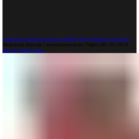
Увеличить
Главная
Слесарные верстаки Гефест
Двухтумбовые верстаки
Железный верстак с комплектом колес Гефест-ВС-05-ЭП-К
Предыдущий товар