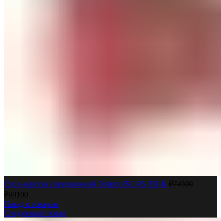
Стол-верстак передвижной Гефест-ВС-95-ЭП-К
₽
74500
₽
69100
Назад к товарам
Следующий товар