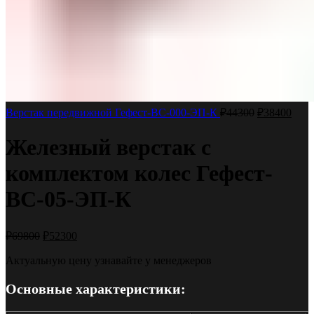
Верстак передвижной Гефест-ВС-000-ЭП-К
₽
44300
₽
38400
Железный верстак с
комплектом колес Гефест-
ВС-05-ЭП-К
₽
69800
₽
52300
Актуальную цену узнавайте у менеджеров
Основные характеристики: