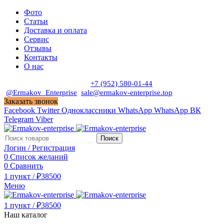
Фото
Статьи
Доставка и оплата
Сервис
Отзывы
Контакты
О нас
Пн. - Сб. с 9:00 до 19:00
+7 (952) 580-01-44
@Ermakov_Enterprise
sale@ermakov-enterprise.top
Заказать звонок
Facebook
Twitter
Одноклассники
WhatsApp
WhatsApp
ВК
Telegram
Viber
Поиск
Логин / Регистрация
0
Список желаний
0
Сравнить
1
пункт
/
₽
38500
Меню
1
пункт
/
₽
38500
Наш каталог