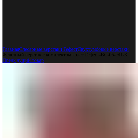
Увеличить
Главная
Слесарные верстаки Гефест
Двухтумбовые верстаки
Железный верстак с комплектом колес Гефест-ВС-05-ЭП-К
Предыдущий товар