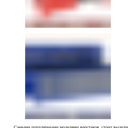
Самыми популярными моделями верстаков, стоит выделит