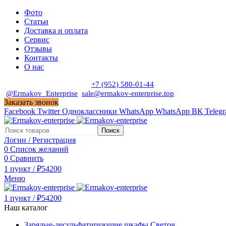
Фото
Статьи
Доставка и оплата
Сервис
Отзывы
Контакты
О нас
Пн. - Сб. с 9:00 до 19:00
+7 (952) 580-01-44
@Ermakov_Enterprise
sale@ermakov-enterprise.top
Заказать звонок
Facebook
Twitter
Одноклассники
WhatsApp
WhatsApp
ВК
Teleg
Поиск
Логин / Регистрация
0
Список желаний
0
Сравнить
1
пункт
/
₽
54200
Меню
1
пункт
/
₽
54200
Наш каталог
Зарядые-десульфатирующие шкафы Светоч