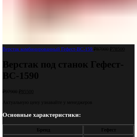
Верстак комбинированный Гефест-ВС-159
₽
87900
₽
78500
Верстак под станок Гефест-
ВС-1590
₽
97900
₽
85500
Актуальную цену узнавайте у менеджеров
Основные характеристики:
Бренд
Гефест