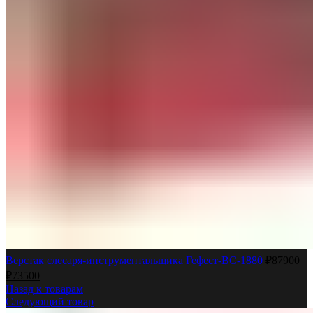
Верстак слесаря-инструментальщика Гефест-ВС-1880
₽
87900
₽
73500
Назад к товарам
Следующий товар