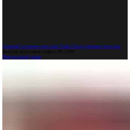
Увеличить
Главная
Слесарные верстаки Гефест
Трехтумбовые верстаки
Верстак под станок Гефест-ВС-1590
Предыдущий товар