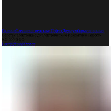
Увеличить
Главная
Слесарные верстаки Гефест
Двухтумбовые верстаки
Верстак электрика с диэлектрическим покрытием Гефест-
ВС-505-ЭПО
Предыдущий товар