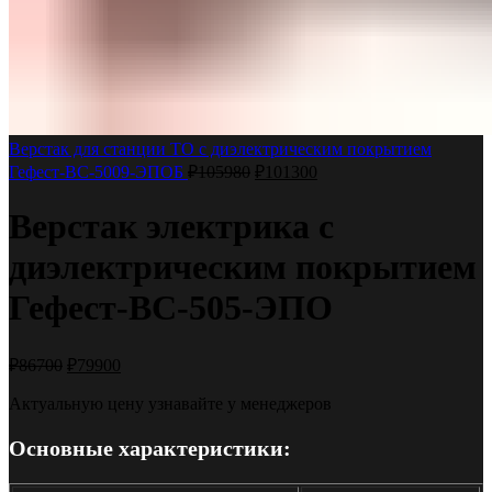
Верстак для станции ТО с диэлектрическим покрытием
Гефест-ВС-5009-ЭПОБ
₽
105980
₽
101300
Верстак электрика с
диэлектрическим покрытием
Гефест-ВС-505-ЭПО
₽
86700
₽
79900
Актуальную цену узнавайте у менеджеров
Основные характеристики: