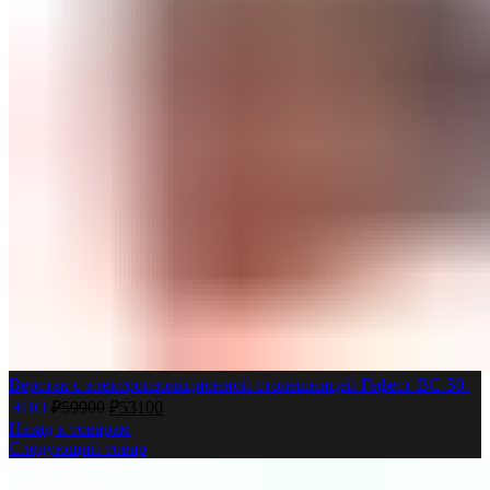
Верстак с электроизоляционной столешницей Гефест-ВС-50-
ЭПО
₽
59900
₽
53100
Назад к товарам
Следующий товар