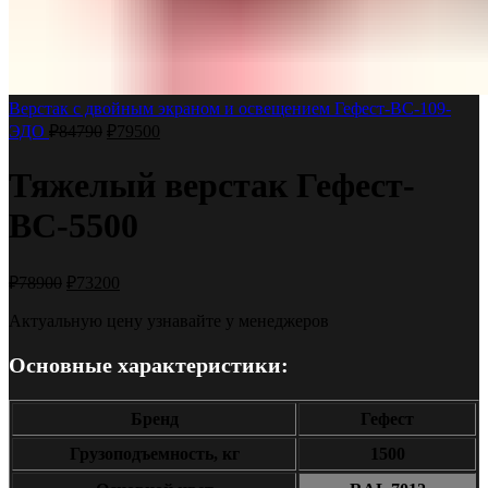
Верстак с двойным экраном и освещением Гефест-ВС-109-
ЭДО
₽
84790
₽
79500
Тяжелый верстак Гефест-
ВС-5500
₽
78900
₽
73200
Актуальную цену узнавайте у менеджеров
Основные характеристики:
Бренд
Гефест
Грузоподъемность, кг
1500