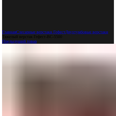
Увеличить
Главная
Слесарные верстаки Гефест
Двухтумбовые верстаки
Тяжелый верстак Гефест-ВС-5500
Предыдущий товар