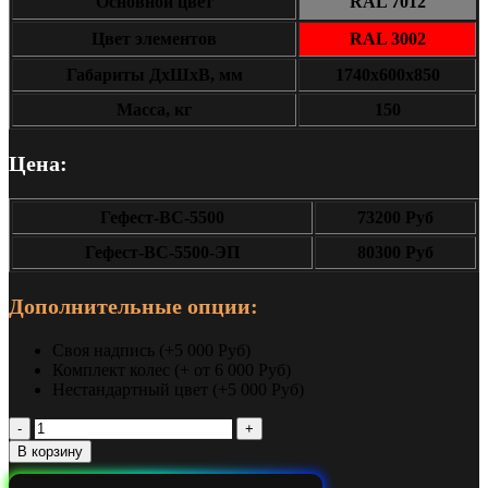
Основной цвет
RAL 7012
Цвет элементов
RAL 3002
Габариты ДxШxВ, мм
1740х600х850
Масса, кг
150
Цена:
Гефест-ВС-5500
73200 Руб
Гефест-ВС-5500-ЭП
80300 Руб
Дополнительные опции:
Своя надпись (+5 000 Руб)
Комплект колес (+ от 6 000 Руб)
Нестандартный цвет (+5 000 Руб)
Количество
Тяжелый
В корзину
верстак
Гефест-