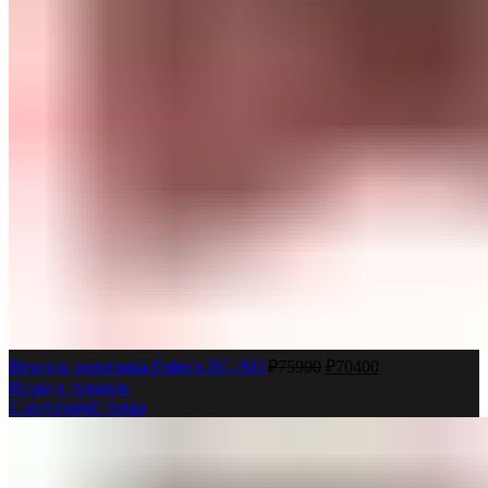
Верстак электрика Гефест-ВС-905
₽
75900
₽
70400
Назад к товарам
Следующий товар