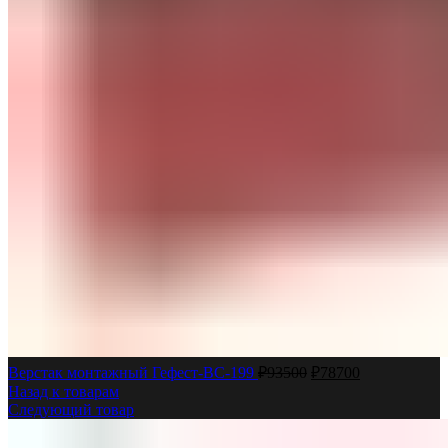
Верстак монтажный Гефест-ВС-199
₽
93500
₽
78700
Назад к товарам
Следующий товар