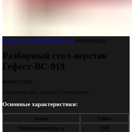
Верстак для сервиса Гефест-ВС-555
₽
97900
₽
86500
Разборный стол-верстак
Гефест-ВС-919
₽
93500
₽
78700
Актуальную цену узнавайте у менеджеров
Основные характеристики:
Бренд
Гефест
Грузоподъемность, кг
1500