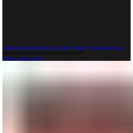
Увеличить
Главная
Слесарные верстаки Гефест
Трехтумбовые верстаки
Разборный стол-верстак Гефест-ВС-919
Предыдущий товар