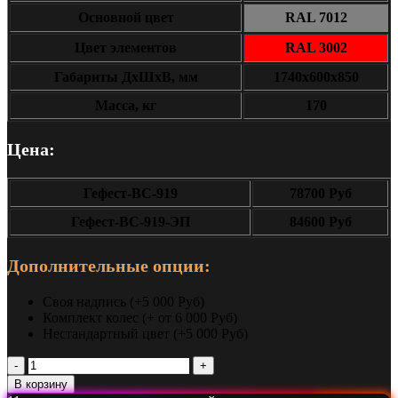
Основной цвет
RAL 7012
Цвет элементов
RAL 3002
Габариты ДxШxВ, мм
1740x600x850
Масса, кг
170
Цена:
Гефест-ВС-919
78700 Руб
Гефест-ВС-919-ЭП
84600 Руб
Дополнительные опции:
Своя надпись (+5 000 Руб)
Комплект колес (+ от 6 000 Руб)
Нестандартный цвет (+5 000 Руб)
Количество
Разборный
В корзину
стол-