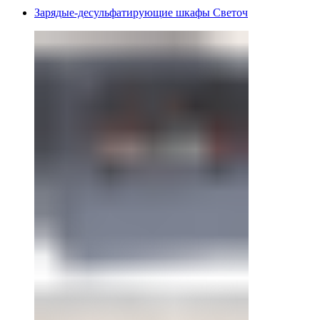
Зарядые-десульфатирующие шкафы Светоч