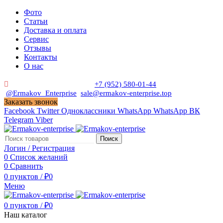
Фото
Статьи
Доставка и оплата
Сервис
Отзывы
Контакты
О нас
Пн. - Сб. с 9:00 до 19:00
+7 (952) 580-01-44
@Ermakov_Enterprise
sale@ermakov-enterprise.top
Заказать звонок
Facebook
Twitter
Одноклассники
WhatsApp
WhatsApp
ВК
Telegram
Viber
Поиск
Логин / Регистрация
0
Список желаний
0
Сравнить
0
пунктов
/
₽
0
Меню
0
пунктов
/
₽
0
Наш каталог