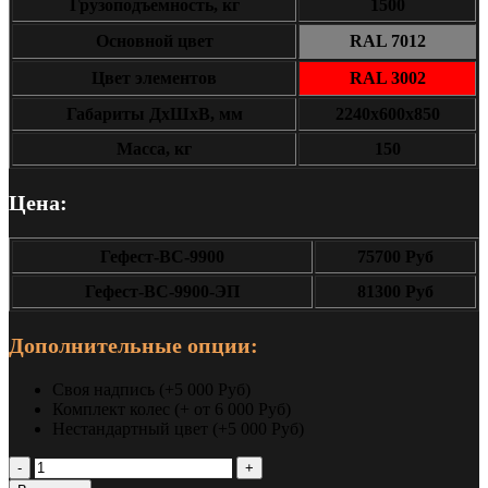
Грузоподъемность, кг
1500
Основной цвет
RAL 7012
Цвет элементов
RAL 3002
Габариты ДxШxВ, мм
2240x600x850
Масса, кг
150
Цена:
Гефест-ВС-9900
75700 Руб
Гефест-ВС-9900-ЭП
81300 Руб
Дополнительные опции:
Своя надпись (+5 000 Руб)
Комплект колес (+ от 6 000 Руб)
Нестандартный цвет (+5 000 Руб)
Количество
Верстак