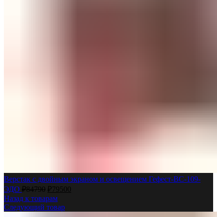
Верстак с двойным экраном и освещением Гефест-ВС-109-
ЭДО
₽
84790
₽
79500
Назад к товарам
Следующий товар