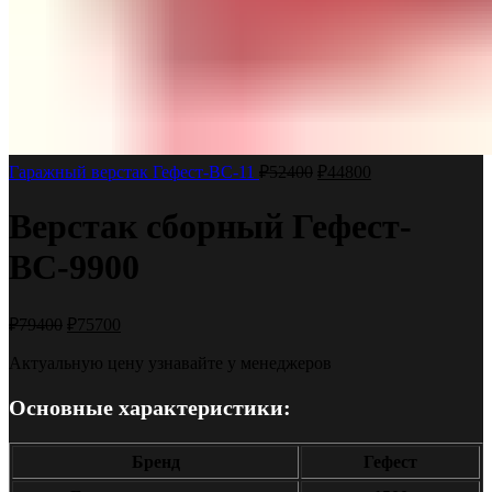
Гаражный верстак Гефест-ВС-11
₽
52400
₽
44800
Верстак сборный Гефест-
ВС-9900
₽
79400
₽
75700
Актуальную цену узнавайте у менеджеров
Основные характеристики:
Бренд
Гефест