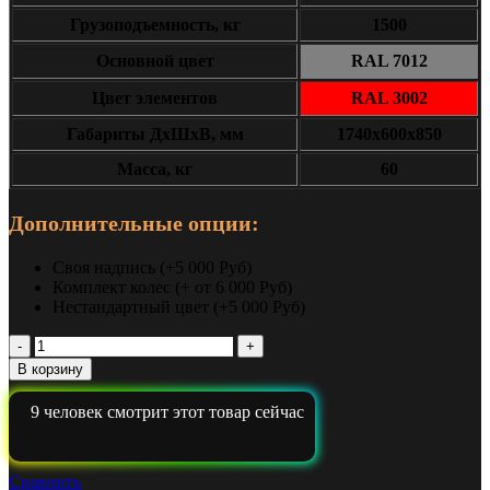
Грузоподъемность, кг
1500
Основной цвет
RAL 7012
Цвет элементов
RAL 3002
Габариты ДxШxВ, мм
1740х600х850
Масса, кг
60
Дополнительные опции:
Своя надпись (+5 000 Руб)
Комплект колес (+ от 6 000 Руб)
Нестандартный цвет (+5 000 Руб)
Количество
Верстак
В корзину
с
вытяжкой
9
человек смотрит этот товар сейчас
Гефест-
ВС-000-
ЭПО-
V1
Сравнить