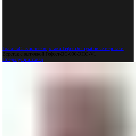
Увеличить
Главная
Слесарные верстаки Гефест
Бестумбовые верстаки
Верстак с вытяжкой Гефест-ВС-000-ЭПО-V1
Предыдущий товар