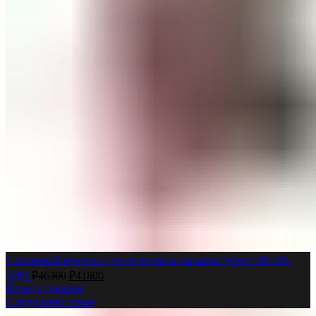
Слесарный верстак с увеличенным экраном Гефест-ВС-00-
ЭДО
₽
46300
₽
41800
Назад к товарам
Следующий товар