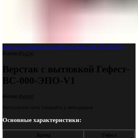
Верстак с вытяжным устройством Гефест-ВС-00-ЭПО-V1
₽
58900
₽
54200
Верстак с вытяжкой Гефест-
ВС-000-ЭПО-V1
₽
64900
₽
60400
Актуальную цену узнавайте у менеджеров
Основные характеристики:
Бренд
Гефест