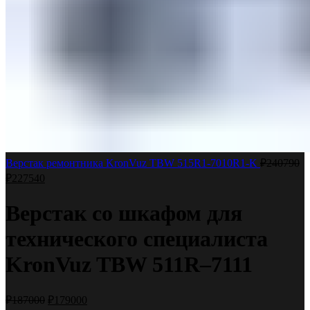
Верстак ремонтника KronVuz TBW 515R1-7010R1-K
₽
240790
₽
227540
Верстак со шкафом для
технического специалиста
KronVuz TBW 511R–7111
₽
187000
₽
179000