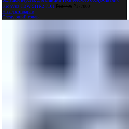
Большой верстак для станции технического обслуживания
KronVuz TBW 511R2-7101
₽
187490
₽
177800
Назад к товарам
Следующий товар