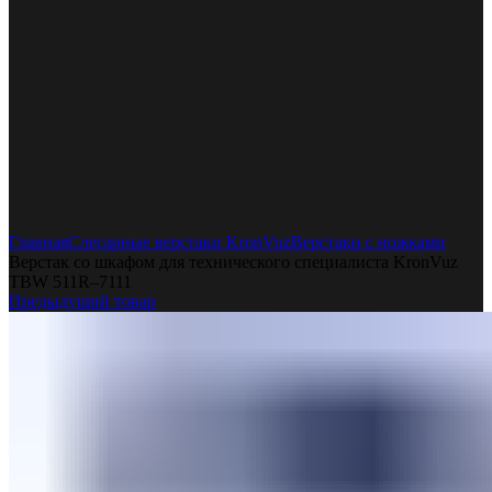
Увеличить
Главная
Слесарные верстаки KronVuz
Верстаки с ножками
Верстак со шкафом для технического специалиста KronVuz
TBW 511R–7111
Предыдущий товар