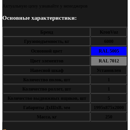
Актуальную цену узнавайте у менеджеров
Основные характеристики:
Бренд
KronVuz
Грузоподъемность, кг
6000
Основной цвет
RAL 5005
Цвет элементов
RAL 7012
Навесной шкаф
Установлен
Количество полок, шт
1
Количество роллет, шт
1
Количество выдвижных ящиков, шт
5
Габариты ДxШxВ, мм
1995х875х2000
Масса, кг
250