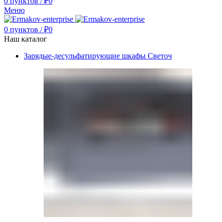
0
пунктов
/
₽
0
Меню
0
пунктов
/
₽
0
Наш каталог
Зарядые-десульфатирующие шкафы Светоч