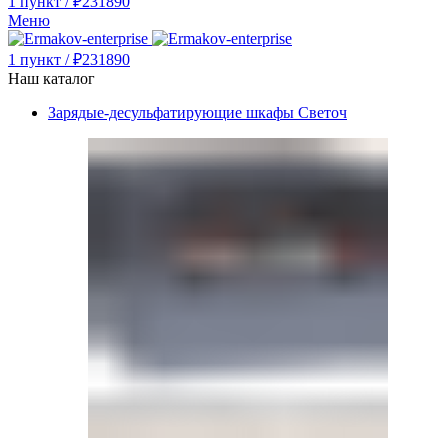
1
пункт
/
₽
231890
Меню
1
пункт
/
₽
231890
Наш каталог
Зарядые-десульфатирующие шкафы Светоч