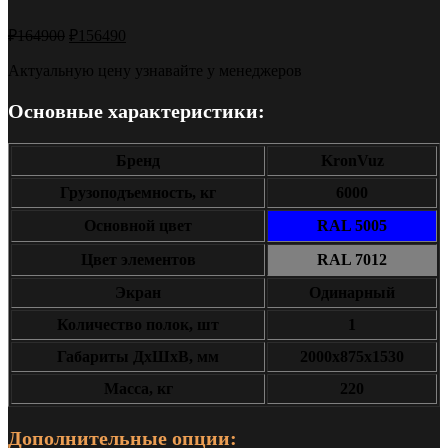
₽
164900
₽
156490
Актуальную цену узнавайте у менеджеров
Основные характеристики:
Бренд
KronVuz
Грузоподъемность, кг
6000
Основной цвет
RAL 5005
Цвет элементов
RAL 7012
Экран
Одинарный
Количество полок, шт
1
Габариты ДxШxВ, мм
2000х875х1530
Масса, кг
220
Дополнительные опции: