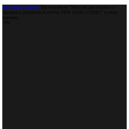
Просмотр корзины
Вы отложили “Верстак для гаража со
шкафом и роллетой KronVuz TBW 181R1–7101R1” в свою
корзину.
-5%