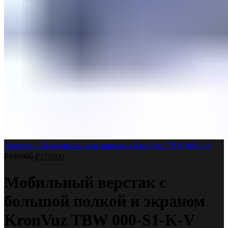
Верстак с 24 выдвижными ящиками KronVuz TBW 868–S1
₽
189900
₽
179900
Мобильный верстак с
большой полкой и экраном
KronVuz TBW 000-S1-K-V