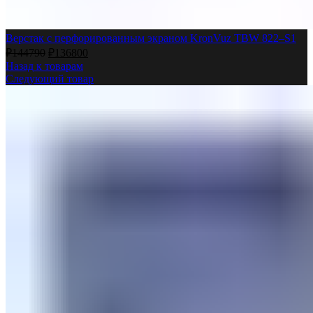
Верстак с перфорированным экраном KronVuz TBW 822–S1
₽
144790
₽
136800
Назад к товарам
Следующий товар