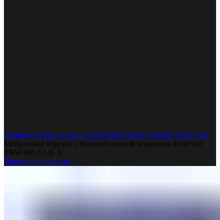
Увеличить
Главная
Слесарные верстаки KronVuz
Верстаки бестумбовые
Мобильный верстак с большой полкой и экраном KronVuz
TBW 000-S1-K-V
Предыдущий товар