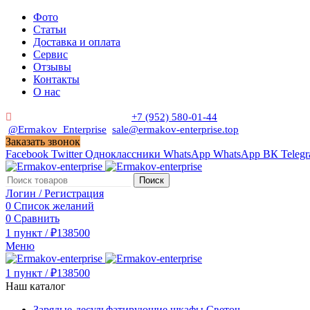
Фото
Статьи
Доставка и оплата
Сервис
Отзывы
Контакты
О нас
Пн. - Сб. с 9:00 до 19:00
+7 (952) 580-01-44
@Ermakov_Enterprise
sale@ermakov-enterprise.top
Заказать звонок
Facebook
Twitter
Одноклассники
WhatsApp
WhatsApp
ВК
Teleg
Поиск
Логин / Регистрация
0
Список желаний
0
Сравнить
1
пункт
/
₽
138500
Меню
1
пункт
/
₽
138500
Наш каталог
Зарядые-десульфатирующие шкафы Светоч